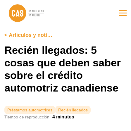
Ir
Ir
al
al
contenido
pie
principal
de
página
Artículos y noticias
Recién llegados: 5
cosas que deben saber
sobre el crédito
automotriz canadiense
Préstamos automotrices
Recién llegados
4 minutos
Tiempo de reproducción: