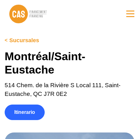
Ir
Ir
al
al
contenido
pie
principal
de
página
Sucursales
Montréal/Saint-
Eustache
514 Chem. de la Rivière S Local 111, Saint-
Eustache, QC J7R 0E2
(opens in a new tab)
Itinerario