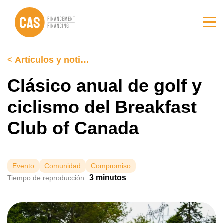
Ir
Ir
al
al
contenido
pie
principal
de
página
Artículos y noticias
Clásico anual de golf y
ciclismo del Breakfast
Club of Canada
Evento
Comunidad
Compromiso
3 minutos
Tiempo de reproducción: