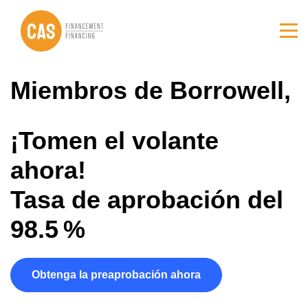
Ir
Ir
al
al
contenido
pie
principal
de
página
Miembros de Borrowell,
¡Tomen el volante
ahora!
Tasa de aprobación del
98.5 %
Obtenga la preaprobación ahora